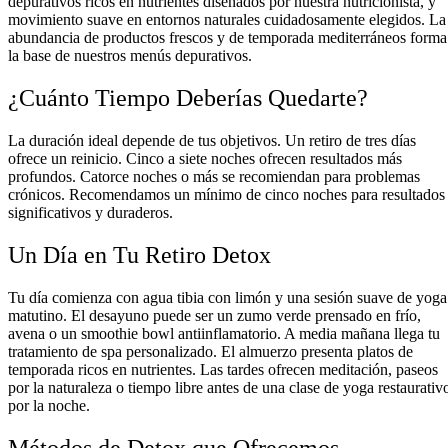
depurativos ricos en nutrientes diseñados por nuestra nutricionista, y
movimiento suave en entornos naturales cuidadosamente elegidos. La
abundancia de productos frescos y de temporada mediterráneos forma
la base de nuestros menús depurativos.
¿Cuánto Tiempo Deberías Quedarte?
La duración ideal depende de tus objetivos. Un retiro de tres días
ofrece un reinicio. Cinco a siete noches ofrecen resultados más
profundos. Catorce noches o más se recomiendan para problemas
crónicos. Recomendamos un mínimo de cinco noches para resultados
significativos y duraderos.
Un Día en Tu Retiro Detox
Tu día comienza con agua tibia con limón y una sesión suave de yoga
matutino. El desayuno puede ser un zumo verde prensado en frío,
avena o un smoothie bowl antiinflamatorio. A media mañana llega tu
tratamiento de spa personalizado. El almuerzo presenta platos de
temporada ricos en nutrientes. Las tardes ofrecen meditación, paseos
por la naturaleza o tiempo libre antes de una clase de yoga restaurativ
por la noche.
Métodos de Detox que Ofrecemos