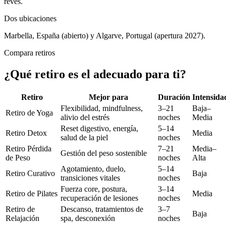
revés.
Dos ubicaciones
Marbella, España (abierto) y Algarve, Portugal (apertura 2027).
Compara retiros
¿Qué retiro es el adecuado para ti?
Retiro
Mejor para
Duración
Intensida
Flexibilidad, mindfulness,
3–21
Baja–
Retiro de Yoga
alivio del estrés
noches
Media
Reset digestivo, energía,
5–14
Retiro Detox
Media
salud de la piel
noches
Retiro Pérdida
7–21
Media–
Gestión del peso sostenible
de Peso
noches
Alta
Agotamiento, duelo,
5–14
Retiro Curativo
Baja
transiciones vitales
noches
Fuerza core, postura,
3–14
Retiro de Pilates
Media
recuperación de lesiones
noches
Retiro de
Descanso, tratamientos de
3–7
Baja
Relajación
spa, desconexión
noches