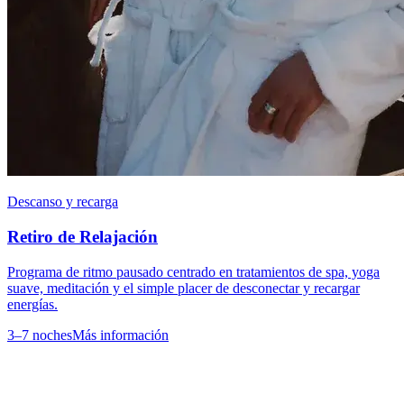
Descanso y recarga
Retiro de Relajación
Programa de ritmo pausado centrado en tratamientos de spa, yoga
suave, meditación y el simple placer de desconectar y recargar
energías.
3–7 noches
Más información