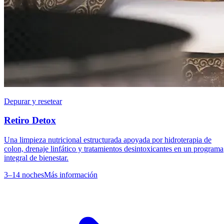
Depurar y resetear
Retiro Detox
Una limpieza nutricional estructurada apoyada por hidroterapia de
colon, drenaje linfático y tratamientos desintoxicantes en un programa
integral de bienestar.
3–14 noches
Más información