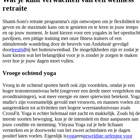
retraite
Shanti-Som's retraite programma's zijn ontworpen om je flexibiliteit te
geven en de maximale kans om te genieten en te leren in jouw tempo
en op jouw moment. Je kunt kiezen voor een yogales in het openlucht
paviljoen, een pittige training met onze fitness trainers of een
stimulerende wandeling door de heuvels van Andalusië gevolgd
door
leestijd
bij het buitenzwembad. De mogelijkheden zijn er zodat je
kunt kiezen wat het belangrijkst voor je is zonder je zorgen te maken
over hoe je jouw dagen moet vullen.
Vroege ochtend yoga
Vroeg in de ochtend sporten heeft ook zijn voordelen, omdat je een
hoger testosteronniveau hebt (ongeveer een derde meer vergeleken m
avondtrainingen), wat meer energie en meer spierwinst betekent. Yog
studio's zijn voornamelijk gevuld met vrouwen, en mannen voelen zi
aangetrokken tot activiteiten met hogere weerstandsniveaus zoals
CrossFit. Yoga is echter helemaal niet zacht en makkelijk. Zoals bij de
meeste soorten beweging, kun je de intensiteit en duur aanpassen aan
jouw conditie en stemming. Vinyasa Yoga zal je hele lichaam
versterken en je doorweekt van het zweet achterlaten en je dagen
positief laten voelen. Eigenlijk is
yoga
een
geweldige oefening voor