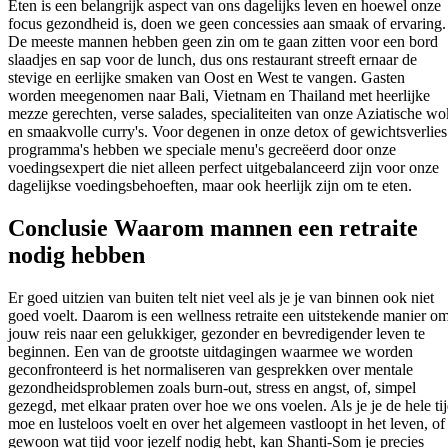
Eten is een belangrijk aspect van ons dagelijks leven en hoewel onze
focus gezondheid is, doen we geen concessies aan smaak of ervaring.
De meeste mannen hebben geen zin om te gaan zitten voor een bord
slaadjes en sap voor de lunch, dus ons restaurant streeft ernaar de
stevige en eerlijke smaken van Oost en West te vangen. Gasten
worden meegenomen naar Bali, Vietnam en Thailand met heerlijke
mezze gerechten, verse salades, specialiteiten van onze Aziatische wo
en smaakvolle curry's. Voor degenen in onze detox of gewichtsverlies
programma's hebben we speciale menu's gecreëerd door onze
voedingsexpert die niet alleen perfect uitgebalanceerd zijn voor onze
dagelijkse voedingsbehoeften, maar ook heerlijk zijn om te eten.
Conclusie Waarom mannen een retraite
nodig hebben
Er goed uitzien van buiten telt niet veel als je je van binnen ook niet
goed voelt. Daarom is een wellness retraite een uitstekende manier o
jouw reis naar een gelukkiger, gezonder en bevredigender leven te
beginnen. Een van de grootste uitdagingen waarmee we worden
geconfronteerd is het normaliseren van gesprekken over mentale
gezondheidsproblemen zoals burn-out, stress en angst, of, simpel
gezegd, met elkaar praten over hoe we ons voelen. Als je je de hele ti
moe en lusteloos voelt en over het algemeen vastloopt in het leven, of
gewoon wat tijd voor jezelf nodig hebt, kan Shanti-Som je precies