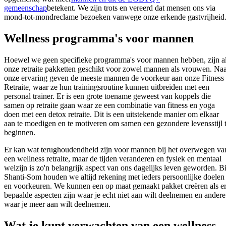
gemeenschap
betekent. We zijn trots en vereerd dat mensen ons via
mond-tot-mondreclame bezoeken vanwege onze erkende gastvrijheid
Wellness programma's voor mannen
Hoewel we geen specifieke programma's voor mannen hebben, zijn a
onze retraite pakketten geschikt voor zowel mannen als vrouwen. Na
onze ervaring geven de meeste mannen de voorkeur aan onze Fitness
Retraite, waar ze hun trainingsroutine kunnen uitbreiden met een
personal trainer. Er is een grote toename geweest van koppels die
samen op retraite gaan waar ze een combinatie van fitness en yoga
doen met een detox retraite. Dit is een uitstekende manier om elkaar
aan te moedigen en te motiveren om samen een gezondere levensstijl 
beginnen.
Er kan wat terughoudendheid zijn voor mannen bij het overwegen va
een wellness retraite, maar de tijden veranderen en fysiek en mentaal
welzijn is zo'n belangrijk aspect van ons dagelijks leven geworden. Bi
Shanti-Som houden we altijd rekening met ieders persoonlijke doelen
en voorkeuren. We kunnen een op maat gemaakt pakket creëren als e
bepaalde aspecten zijn waar je echt niet aan wilt deelnemen en andere
waar je meer aan wilt deelnemen.
Wat je kunt verwachten van een wellness