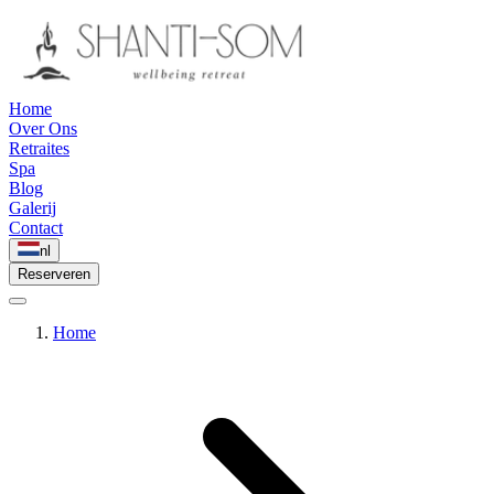
Home
Over Ons
Retraites
Spa
Blog
Galerij
Contact
nl
Reserveren
Home