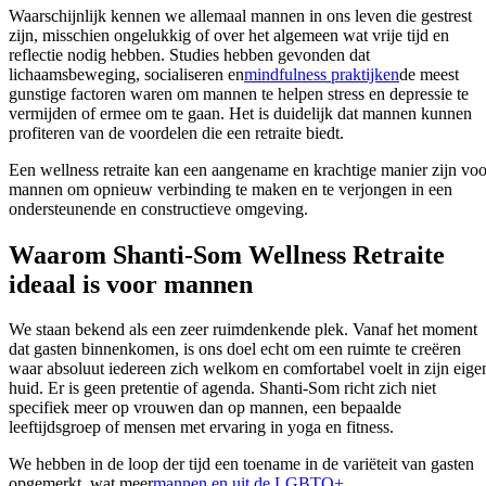
Waarschijnlijk kennen we allemaal mannen in ons leven die gestrest
zijn, misschien ongelukkig of over het algemeen wat vrije tijd en
reflectie nodig hebben. Studies hebben gevonden dat
lichaamsbeweging, socialiseren en
mindfulness praktijken
de meest
gunstige factoren waren om mannen te helpen stress en depressie te
vermijden of ermee om te gaan. Het is duidelijk dat mannen kunnen
profiteren van de voordelen die een retraite biedt.
Een wellness retraite kan een aangename en krachtige manier zijn voo
mannen om opnieuw verbinding te maken en te verjongen in een
ondersteunende en constructieve omgeving.
Waarom Shanti-Som Wellness Retraite
ideaal is voor mannen
We staan bekend als een zeer ruimdenkende plek. Vanaf het moment
dat gasten binnenkomen, is ons doel echt om een ruimte te creëren
waar absoluut iedereen zich welkom en comfortabel voelt in zijn eige
huid. Er is geen pretentie of agenda. Shanti-Som richt zich niet
specifiek meer op vrouwen dan op mannen, een bepaalde
leeftijdsgroep of mensen met ervaring in yoga en fitness.
We hebben in de loop der tijd een toename in de variëteit van gasten
opgemerkt, wat meer
mannen en uit de LGBTQ+