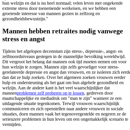
hun welzijn en dat is nu heel normaal; velen leven met ongekende
extreme stress door toenemende werkeisen, en we hebben een
groeiende interesse van mannen gezien in zelfzorg en
gezondheidsbewustzijn."
Mannen hebben retraites nodig vanwege
stress en angst
Tijdens het afgelopen decennium zijn stress-, depressie-, angst- en
zelfmoordniveaus gestegen in de mannelijke bevolking wereldwijd.
Dit vergroot het belang dat mannen ook tijd moeten nemen om voor
hun welzijn te zorgen. Mannen zijn zelfs gevoeliger voor stress-
gerelateerde depressie en angst dan vrouwen, en ze isoleren zich eerd
dan dat ze hulp zoeken. Over het algemeen zoeken vrouwen eerder
hulp en ondersteuning als het gaat om hun algehele gezondheid en
welzijn. Aan de andere kant is het veel waarschijnlijker dat
mannen
problemen zelf proberen op te lossen
, gedreven door
maatschappelijke en mediadruk om "man te zijn" wanneer ze een
uitdagende situatie tegenkomen. Terwijl vrouwen waarschijnlijk
communiceren en zich openstellen naar andere vrouwen in sociale
situaties, doen mannen vaak het tegenovergestelde en negeren ze de
serieuzere problemen in hun leven om een ongemakkelijk scenario te
vermijden.