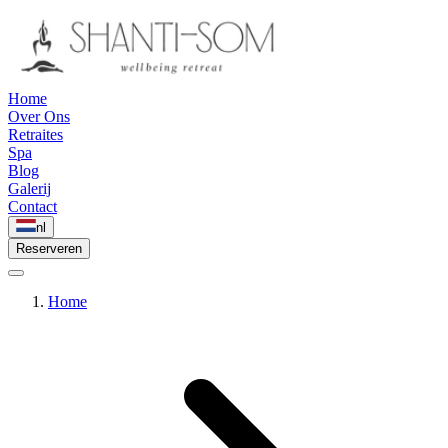
Home
Over Ons
Retraites
Spa
Blog
Galerij
Contact
nl
Reserveren
Home