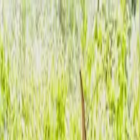
Home
Over Ons
Retraites
Spa
Blog
Galerij
Contact
Marbella
nl
Reserveren
Home