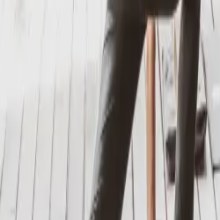
Yoga Retreat
Vind jouw balans in de bergen van Andalusië
Yoga Retreat
Boek Nu
Overzicht