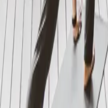
Jouw Yoga Reis
Een gepersonaliseerde yoga-ervaring in een prachtige bergretraite
From €
200
/day
Vanaf 3 nachten
Sluit je aan bij onze Yoga Retraite in de serene landschappen van Sp
transformerende reis die de dagelijkse spanningen verlicht. De energet
Onze docenten bieden Vinyasa en Hatha yoga lessen aan in kleine gro
comfort en veiligheid voorop staan terwijl je beweging en mindfulnes
Sluit je bij ons aan voor een verrijkende ervaring, waarbij je lichter e
Beschikbaarheid Bekijken