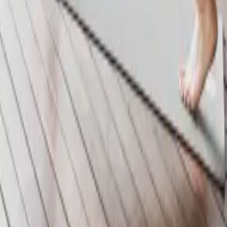
emhaling, verkwikkende oefeningen en meditatie te integreren voor een
mt je interacties en persoonlijke energie.
, onze retraite biedt een adempauze van het moderne leven, waarbij jou