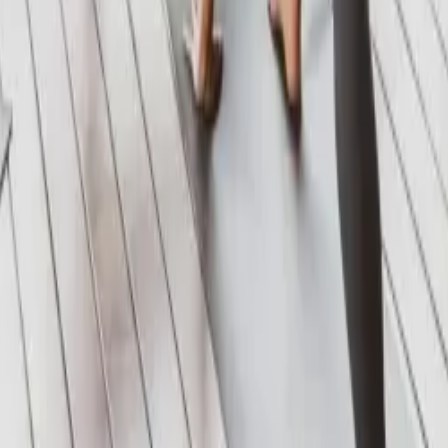
anje. We richten ons op de kunst en essentie van yoga, door bewuste ad
ische flow van yoga bevordert vriendelijkheid, geduld en respect, en vor
epen voor persoonlijke aandacht. Of je nu een beginner of expert bent
s verkent.
n meer in vrede met jezelf en de wereld naar huis gaat.