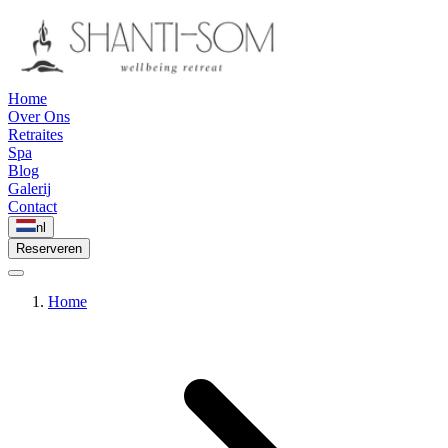
Home
Over Ons
Retraites
Spa
Blog
Galerij
Contact
nl
Reserveren
Home