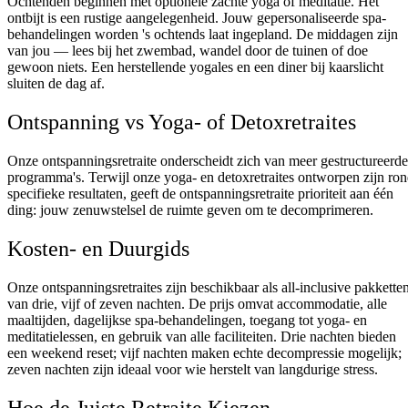
Ochtenden beginnen met optionele zachte yoga of meditatie. Het
ontbijt is een rustige aangelegenheid. Jouw gepersonaliseerde spa-
behandelingen worden 's ochtends laat ingepland. De middagen zijn
van jou — lees bij het zwembad, wandel door de tuinen of doe
gewoon niets. Een herstellende yogales en een diner bij kaarslicht
sluiten de dag af.
Ontspanning vs Yoga- of Detoxretraites
Onze ontspanningsretraite onderscheidt zich van meer gestructureerde
programma's. Terwijl onze yoga- en detoxretraites ontworpen zijn ro
specifieke resultaten, geeft de ontspanningsretraite prioriteit aan één
ding: jouw zenuwstelsel de ruimte geven om te decomprimeren.
Kosten- en Duurgids
Onze ontspanningsretraites zijn beschikbaar als all-inclusive pakkette
van drie, vijf of zeven nachten. De prijs omvat accommodatie, alle
maaltijden, dagelijkse spa-behandelingen, toegang tot yoga- en
meditatielessen, en gebruik van alle faciliteiten. Drie nachten bieden
een weekend reset; vijf nachten maken echte decompressie mogelijk;
zeven nachten zijn ideaal voor wie herstelt van langdurige stress.
Hoe de Juiste Retraite Kiezen