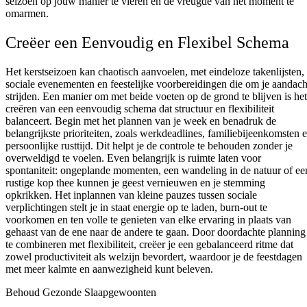
seizoen op jouw manier te vieren en de vreugde van het moment te
omarmen.
Creëer een Eenvoudig en Flexibel Schema
Het kerstseizoen kan chaotisch aanvoelen, met eindeloze takenlijsten,
sociale evenementen en feestelijke voorbereidingen die om je aandach
strijden. Een manier om met beide voeten op de grond te blijven is het
creëren van een eenvoudig schema dat structuur en flexibiliteit
balanceert. Begin met het plannen van je week en benadruk de
belangrijkste prioriteiten, zoals werkdeadlines, familiebijeenkomsten 
persoonlijke rusttijd. Dit helpt je de controle te behouden zonder je
overweldigd te voelen. Even belangrijk is ruimte laten voor
spontaniteit: ongeplande momenten, een wandeling in de natuur of ee
rustige kop thee kunnen je geest vernieuwen en je stemming
opkrikken. Het inplannen van kleine pauzes tussen sociale
verplichtingen stelt je in staat energie op te laden, burn-out te
voorkomen en ten volle te genieten van elke ervaring in plaats van
gehaast van de ene naar de andere te gaan. Door doordachte planning
te combineren met flexibiliteit, creëer je een gebalanceerd ritme dat
zowel productiviteit als welzijn bevordert, waardoor je de feestdagen
met meer kalmte en aanwezigheid kunt beleven.
Behoud Gezonde Slaapgewoonten