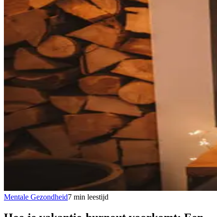
Mentale Gezondheid
7
min
leestijd