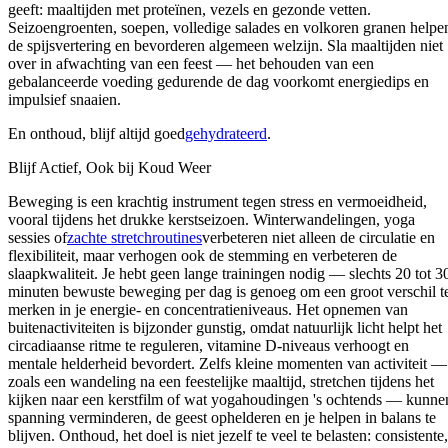
geeft: maaltijden met proteïnen, vezels en gezonde vetten.
Seizoengroenten, soepen, volledige salades en volkoren granen helpe
de spijsvertering en bevorderen algemeen welzijn. Sla maaltijden niet
over in afwachting van een feest — het behouden van een
gebalanceerde voeding gedurende de dag voorkomt energiedips en
impulsief snaaien.
En onthoud, blijf altijd goed
gehydrateerd
.
Blijf Actief, Ook bij Koud Weer
Beweging is een krachtig instrument tegen stress en vermoeidheid,
vooral tijdens het drukke kerstseizoen. Winterwandelingen, yoga
sessies of
zachte stretchroutines
verbeteren niet alleen de circulatie en
flexibiliteit, maar verhogen ook de stemming en verbeteren de
slaapkwaliteit. Je hebt geen lange trainingen nodig — slechts 20 tot 3
minuten bewuste beweging per dag is genoeg om een groot verschil t
merken in je energie- en concentratieniveaus. Het opnemen van
buitenactiviteiten is bijzonder gunstig, omdat natuurlijk licht helpt het
circadiaanse ritme te reguleren, vitamine D-niveaus verhoogt en
mentale helderheid bevordert. Zelfs kleine momenten van activiteit —
zoals een wandeling na een feestelijke maaltijd, stretchen tijdens het
kijken naar een kerstfilm of wat yogahoudingen 's ochtends — kunne
spanning verminderen, de geest ophelderen en je helpen in balans te
blijven. Onthoud, het doel is niet jezelf te veel te belasten: consistente,