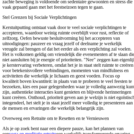
zachte beweging is voldoende om sedentaire gewoonten en stress die
vaak gepaard gaan met het feestseizoen tegen te gaan.
Stel Grenzen bij Sociale Verplichtingen
Kerstuitputting ontstaat vaak door te veel sociale verplichtingen te
accepteren, waardoor weinig ruimte overblijft voor rust, reflectie of
zelfzorg. Oefen bewuste besluitvorming bij het accepteren van
uitnodigingen: pauzeer en vraag jezelf of deelname je werkelijk
vreugde zal brengen of dat het eerder als een verplichting zal voelen.
Het is volkomen geldig om vriendelijk die evenementen af te slaan di
niet aansluiten bij je energie of prioriteiten. "Nee" zeggen kan eigenlij
je kerstervaring verbeteren, omdat het je in staat stelt ruimte te creëren
voor betekenisvollere verbindingen, momenten van mindfulness en
activiteiten die werkelijk je lichaam en geest voeden. Focus op
kwaliteit boven kwantiteit: in plaats van te proberen te veel feesten te
bezoeken, kies een paar gelegenheden waar je volledig aanwezig kun
zijn, authentieke interacties kunt genieten en blijvende herinneringen
kunt creëren. Onthoud, prioriteit geven aan je welzijn is niet egoïstisc
integendeel, het stelt je in staat jezelf meer volledig te presenteren aan
de mensen en ervaringen die werkelijk belangrijk zijn.
Overweeg een Retraite om te Resetten en te Vernieuwen
Als je op zoek bent naar een diepere pauze, kan het plannen van
een
yoga en meditatie retraite
een werkelijk transformerende ervaring