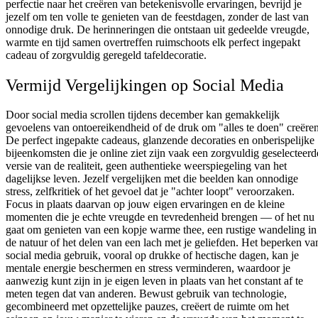
perfectie naar het creëren van betekenisvolle ervaringen, bevrijd je
jezelf om ten volle te genieten van de feestdagen, zonder de last van
onnodige druk. De herinneringen die ontstaan uit gedeelde vreugde,
warmte en tijd samen overtreffen ruimschoots elk perfect ingepakt
cadeau of zorgvuldig geregeld tafeldecoratie.
Vermijd Vergelijkingen op Social Media
Door social media scrollen tijdens december kan gemakkelijk
gevoelens van ontoereikendheid of de druk om "alles te doen" creëren
De perfect ingepakte cadeaus, glanzende decoraties en onberispelijke
bijeenkomsten die je online ziet zijn vaak een zorgvuldig geselecteerd
versie van de realiteit, geen authentieke weerspiegeling van het
dagelijkse leven. Jezelf vergelijken met die beelden kan onnodige
stress, zelfkritiek of het gevoel dat je "achter loopt" veroorzaken.
Focus in plaats daarvan op jouw eigen ervaringen en de kleine
momenten die je echte vreugde en tevredenheid brengen — of het nu
gaat om genieten van een kopje warme thee, een rustige wandeling in
de natuur of het delen van een lach met je geliefden. Het beperken va
social media gebruik, vooral op drukke of hectische dagen, kan je
mentale energie beschermen en stress verminderen, waardoor je
aanwezig kunt zijn in je eigen leven in plaats van het constant af te
meten tegen dat van anderen. Bewust gebruik van technologie,
gecombineerd met opzettelijke pauzes, creëert de ruimte om het