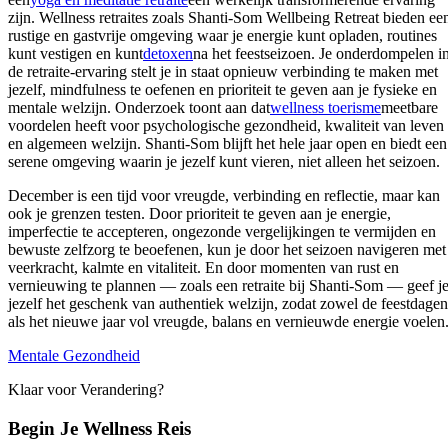
zijn. Wellness retraites zoals Shanti-Som Wellbeing Retreat bieden ee
rustige en gastvrije omgeving waar je energie kunt opladen, routines
kunt vestigen en kunt
detoxen
na het feestseizoen. Je onderdompelen i
de retraite-ervaring stelt je in staat opnieuw verbinding te maken met
jezelf, mindfulness te oefenen en prioriteit te geven aan je fysieke en
mentale welzijn. Onderzoek toont aan dat
wellness toerisme
meetbare
voordelen heeft voor psychologische gezondheid, kwaliteit van leven
en algemeen welzijn. Shanti-Som blijft het hele jaar open en biedt een
serene omgeving waarin je jezelf kunt vieren, niet alleen het seizoen.
December is een tijd voor vreugde, verbinding en reflectie, maar kan
ook je grenzen testen. Door prioriteit te geven aan je energie,
imperfectie te accepteren, ongezonde vergelijkingen te vermijden en
bewuste zelfzorg te beoefenen, kun je door het seizoen navigeren met
veerkracht, kalmte en vitaliteit. En door momenten van rust en
vernieuwing te plannen — zoals een retraite bij Shanti-Som — geef j
jezelf het geschenk van authentiek welzijn, zodat zowel de feestdagen
als het nieuwe jaar vol vreugde, balans en vernieuwde energie voelen
Mentale Gezondheid
Klaar voor Verandering?
Begin Je Wellness Reis