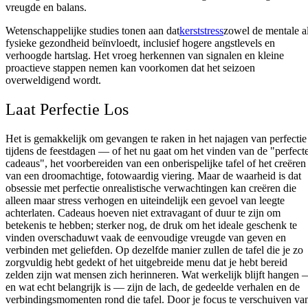
vreugde en balans.
Wetenschappelijke studies tonen aan dat
kerststress
zowel de mentale a
fysieke gezondheid beïnvloedt, inclusief hogere angstlevels en
verhoogde hartslag. Het vroeg herkennen van signalen en kleine
proactieve stappen nemen kan voorkomen dat het seizoen
overweldigend wordt.
Laat Perfectie Los
Het is gemakkelijk om gevangen te raken in het najagen van perfectie
tijdens de feestdagen — of het nu gaat om het vinden van de "perfect
cadeaus", het voorbereiden van een onberispelijke tafel of het creëren
van een droomachtige, fotowaardig viering. Maar de waarheid is dat
obsessie met perfectie onrealistische verwachtingen kan creëren die
alleen maar stress verhogen en uiteindelijk een gevoel van leegte
achterlaten. Cadeaus hoeven niet extravagant of duur te zijn om
betekenis te hebben; sterker nog, de druk om het ideale geschenk te
vinden overschaduwt vaak de eenvoudige vreugde van geven en
verbinden met geliefden. Op dezelfde manier zullen de tafel die je zo
zorgvuldig hebt gedekt of het uitgebreide menu dat je hebt bereid
zelden zijn wat mensen zich herinneren. Wat werkelijk blijft hangen
en wat echt belangrijk is — zijn de lach, de gedeelde verhalen en de
verbindingsmomenten rond die tafel. Door je focus te verschuiven va