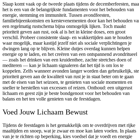
Slaap komt vaak op de tweede plaats tijdens de decemberfeesten, maa
het is een van de belangrijkste fundamenten voor het behouden van
energie, stemming en immuniteit. Tussen avondfeesten,
familiebijeenkomsten en kerstevenementen door kan het behouden va
een regelmatig rustschema bijna onmogelijk lijken. Toch maakt
prioriteit geven aan rust, ook al is het in kleine doses, een groot
verschil. Probeer consistente slaap- en wakkertijden aan te houden
waar mogelijk, maar kastijd jezelf niet als sociale verplichtingen je
dwingen lang op te blijven. Kleine dutjes overdag kunnen helpen
energie op te laden, en het creëren van een ontspannend avondritueel
— zoals het drinken van een kruidenthee, zachte stretches doen of
mediteren — kan je lichaam signaleren dat het tijd is om los te
koppelen. Zelfs wanneer avonden langer worden dan gebruikelijk, ste
prioriteit geven aan de kwaliteit van rust je in staat beter om te gaan
met de eisen van het seizoen, te genieten van sociale momenten en
sneller te herstellen van excessen of reizen. Onthoud: een uitgerust
lichaam en geest zijn je beste bondgenoot voor het behouden van
balans en het ten volle genieten van de feestdagen.
Voed Jouw Lichaam Bewust
Tijdens de feestdagen is het gemakkelijk om te overdrijven met rijke
maaltijden en snoep, wat je zwaar en moe kan laten voelen. In plaats
van je te richten op beperking, kies voedsel dat je voedt en energie