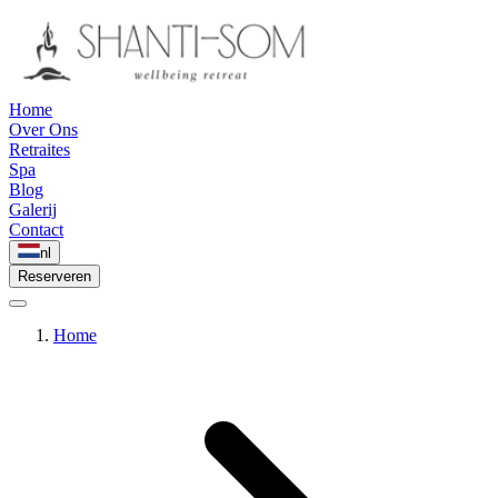
Home
Over Ons
Retraites
Spa
Blog
Galerij
Contact
nl
Reserveren
Home