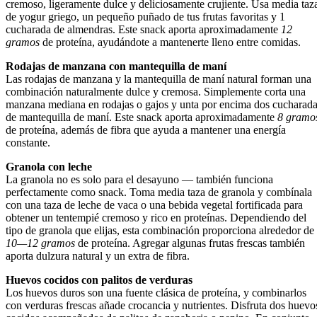
cremoso, ligeramente dulce y deliciosamente crujiente. Usa media taz
de yogur griego, un pequeño puñado de tus frutas favoritas y 1
cucharada de almendras. Este snack aporta aproximadamente
12
gramos
de proteína, ayudándote a mantenerte lleno entre comidas.
Rodajas de manzana con mantequilla de maní
Las rodajas de manzana y la mantequilla de maní natural forman una
combinación naturalmente dulce y cremosa. Simplemente corta una
manzana mediana en rodajas o gajos y unta por encima dos cucharad
de mantequilla de maní. Este snack aporta aproximadamente
8 gramo
de proteína, además de fibra que ayuda a mantener una energía
constante.
Granola con leche
La granola no es solo para el desayuno — también funciona
perfectamente como snack. Toma media taza de granola y combínala
con una taza de leche de vaca o una bebida vegetal fortificada para
obtener un tentempié cremoso y rico en proteínas. Dependiendo del
tipo de granola que elijas, esta combinación proporciona alrededor de
10—12 gramos
de proteína. Agregar algunas frutas frescas también
aporta dulzura natural y un extra de fibra.
Huevos cocidos con palitos de verduras
Los huevos duros son una fuente clásica de proteína, y combinarlos
con verduras frescas añade crocancia y nutrientes. Disfruta dos huevo