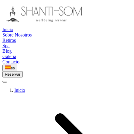
Inicio
Sobre Nosotros
Retiros
Spa
Blog
Galeria
Contacto
es
Reservar
Inicio