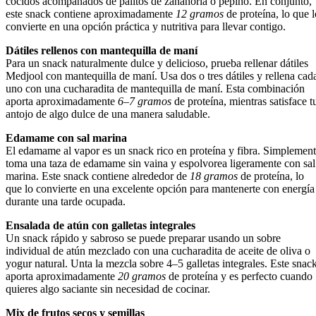
cocidos acompañados de palitos de zanahoria o pepino. En conjunto,
este snack contiene aproximadamente
12 gramos
de proteína, lo que l
convierte en una opción práctica y nutritiva para llevar contigo.
Dátiles rellenos con mantequilla de maní
Para un snack naturalmente dulce y delicioso, prueba rellenar dátiles
Medjool con mantequilla de maní. Usa dos o tres dátiles y rellena cad
uno con una cucharadita de mantequilla de maní. Esta combinación
aporta aproximadamente
6–7 gramos
de proteína, mientras satisface t
antojo de algo dulce de una manera saludable.
Edamame con sal marina
El edamame al vapor es un snack rico en proteína y fibra. Simplemen
toma una taza de edamame sin vaina y espolvorea ligeramente con sal
marina. Este snack contiene alrededor de
18 gramos
de proteína, lo
que lo convierte en una excelente opción para mantenerte con energía
durante una tarde ocupada.
Ensalada de atún con galletas integrales
Un snack rápido y sabroso se puede preparar usando un sobre
individual de atún mezclado con una cucharadita de aceite de oliva o
yogur natural. Unta la mezcla sobre 4–5 galletas integrales. Este snac
aporta aproximadamente
20 gramos
de proteína y es perfecto cuando
quieres algo saciante sin necesidad de cocinar.
Mix de frutos secos y semillas