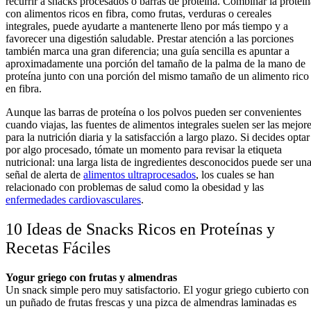
recurrir a snacks procesados o barras de proteína. Combinar la proteín
con alimentos ricos en fibra, como frutas, verduras o cereales
integrales, puede ayudarte a mantenerte lleno por más tiempo y a
favorecer una digestión saludable. Prestar atención a las porciones
también marca una gran diferencia; una guía sencilla es apuntar a
aproximadamente una porción del tamaño de la palma de la mano de
proteína junto con una porción del mismo tamaño de un alimento rico
en fibra.
Aunque las barras de proteína o los polvos pueden ser convenientes
cuando viajas, las fuentes de alimentos integrales suelen ser las mejor
para la nutrición diaria y la satisfacción a largo plazo. Si decides optar
por algo procesado, tómate un momento para revisar la etiqueta
nutricional: una larga lista de ingredientes desconocidos puede ser un
señal de alerta de
alimentos ultraprocesados
, los cuales se han
relacionado con problemas de salud como la obesidad y las
enfermedades cardiovasculares
.
10 Ideas de Snacks Ricos en Proteínas y
Recetas Fáciles
Yogur griego con frutas y almendras
Un snack simple pero muy satisfactorio. El yogur griego cubierto con
un puñado de frutas frescas y una pizca de almendras laminadas es