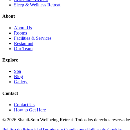
Sleep & Wellness Retreat
About
About Us
Rooms
Facilities & Services
Restaurant
Our Team
Explore
Spa
Blog
Gallery
Contact
Contact Us
How to Get Here
©
2026
Shanti-Som Wellbeing Retreat.
Todos los derechos reservado
Política de Privacidad
Términos y Condiciones
Política de Cookies