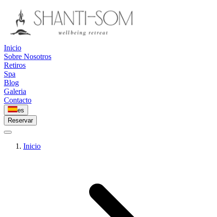
Inicio
Sobre Nosotros
Retiros
Spa
Blog
Galeria
Contacto
es
Reservar
Inicio