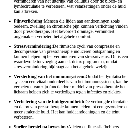
verminderen van het uiterlijk van cellulitis door de bloed- en
lymfecirculatie te verbeteren, wat vetafzettingen onder de huid
kan afbreken.
Pijnverlichting:
Mensen die lijden aan aandoeningen zoals
oedeem, zwelling en chronische pijn kunnen verlichting vinden
door pressotherapie. Het bevordert drainage, vermindert
ongemak en verbetert het algehele comfort.
Stressvermindering:
De ritmische cycli van compressie en
decompressie van pressotherapie induceren ontspanning en
kunnen helpen bij het verminderen van stressniveaus. Dit is een
waardevolle toevoeging aan elk detox programma, omdat
stressvermindering bijdraagt aan het algehele welzijn.
Versterking van het immuunsysteem:
Omdat het lymfatische
systeem een vitaal onderdeel is van het immuunsysteem, kan he
verbeteren van zijn functie door middel van pressotherapie het
lichaam helpen zich te verdedigen tegen infecties en ziektes.
Verbetering van de huidgezondheid:
De verhoogde circulatie
en detox van pressotherapie kunnen leiden tot een gezondere e
meer stralende huid. Het kan huidaandoeningen en de teint
verbeteren.
Sneller herstel na beweging:
Atleten en fitnessliefhebbers