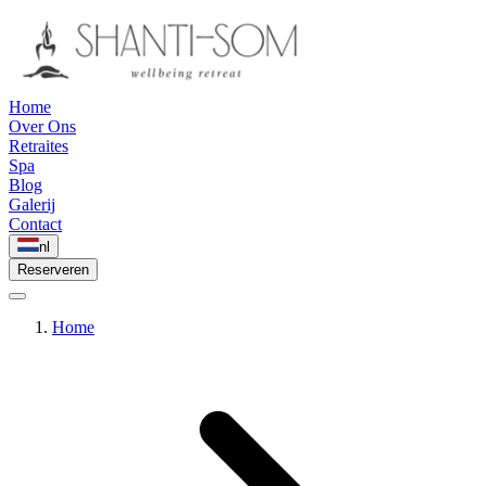
Home
Over Ons
Retraites
Spa
Blog
Galerij
Contact
nl
Reserveren
Home