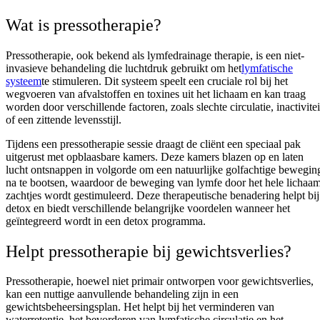
Wat is pressotherapie?
Pressotherapie, ook bekend als lymfedrainage therapie, is een niet-
invasieve behandeling die luchtdruk gebruikt om het
lymfatische
systeem
te stimuleren. Dit systeem speelt een cruciale rol bij het
wegvoeren van afvalstoffen en toxines uit het lichaam en kan traag
worden door verschillende factoren, zoals slechte circulatie, inactivitei
of een zittende levensstijl.
Tijdens een pressotherapie sessie draagt de cliënt een speciaal pak
uitgerust met opblaasbare kamers. Deze kamers blazen op en laten
lucht ontsnappen in volgorde om een natuurlijke golfachtige bewegin
na te bootsen, waardoor de beweging van lymfe door het hele lichaa
zachtjes wordt gestimuleerd. Deze therapeutische benadering helpt bij
detox en biedt verschillende belangrijke voordelen wanneer het
geïntegreerd wordt in een detox programma.
Helpt pressotherapie bij gewichtsverlies?
Pressotherapie, hoewel niet primair ontworpen voor gewichtsverlies,
kan een nuttige aanvullende behandeling zijn in een
gewichtsbeheersingsplan. Het helpt bij het verminderen van
waterretentie, het bevorderen van lymfatische circulatie en het