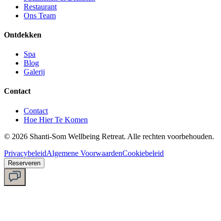
Restaurant
Ons Team
Ontdekken
Spa
Blog
Galerij
Contact
Contact
Hoe Hier Te Komen
©
2026
Shanti-Som Wellbeing Retreat.
Alle rechten voorbehouden.
Privacybeleid
Algemene Voorwaarden
Cookiebeleid
Reserveren