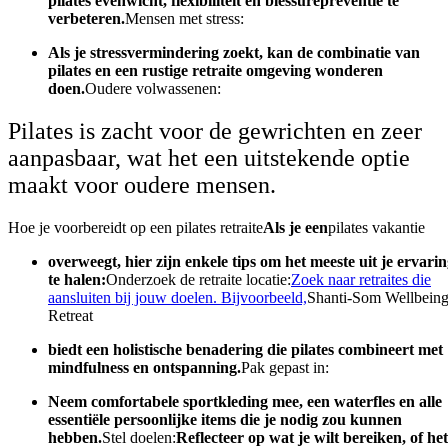
pilates evenwicht, flexibiliteit en blessurepreventie te
verbeteren.
Mensen met stress:
Als je stressvermindering zoekt, kan de combinatie van
pilates en een rustige retraite omgeving wonderen
doen.
Oudere volwassenen:
Pilates is zacht voor de gewrichten en zeer
aanpasbaar, wat het een uitstekende optie
maakt voor oudere mensen.
Hoe je voorbereidt op een pilates retraite
Als je een
pilates vakantie
overweegt, hier zijn enkele tips om het meeste uit je ervari
te halen:
Onderzoek de retraite locatie:
Zoek naar retraites die
aansluiten bij jouw doelen. Bijvoorbeeld,
Shanti-Som Wellbein
Retreat
biedt een holistische benadering die pilates combineert met
mindfulness en ontspanning.
Pak gepast in:
Neem comfortabele sportkleding mee, een waterfles en alle
essentiële persoonlijke items die je nodig zou kunnen
hebben.
Stel doelen:
Reflecteer op wat je wilt bereiken, of het