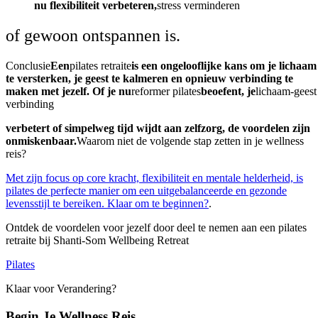
nu flexibiliteit verbeteren,
stress verminderen
of gewoon ontspannen is.
Conclusie
Een
pilates retraite
is een ongelooflijke kans om je lichaam
te versterken, je geest te kalmeren en opnieuw verbinding te
maken met jezelf. Of je nu
reformer pilates
beoefent, je
lichaam-geest
verbinding
verbetert of simpelweg tijd wijdt aan zelfzorg, de voordelen zijn
onmiskenbaar.
Waarom niet de volgende stap zetten in je wellness
reis?
Met zijn focus op core kracht, flexibiliteit en mentale helderheid, is
pilates de perfecte manier om een uitgebalanceerde en gezonde
levensstijl te bereiken. Klaar om te beginnen?
.
Ontdek de voordelen voor jezelf door deel te nemen aan een pilates
retraite bij Shanti-Som Wellbeing Retreat
Pilates
Klaar voor Verandering?
Begin Je Wellness Reis