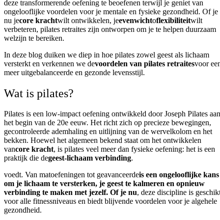
deze transformerende oefening te beoefenen terwijl je geniet van
ongelooflijke voordelen voor je mentale en fysieke gezondheid. Of je
nu je
core kracht
wilt ontwikkelen, je
evenwicht
o
flexibiliteit
wilt
verbeteren, pilates retraites zijn ontworpen om je te helpen duurzaam
welzijn te bereiken.
In deze blog duiken we diep in hoe pilates zowel geest als lichaam
versterkt en verkennen we de
voordelen van pilates retraites
voor ee
meer uitgebalanceerde en gezonde levensstijl.
Wat is pilates?
Pilates is een low-impact oefening ontwikkeld door Joseph Pilates aa
het begin van de 20e eeuw. Het richt zich op precieze bewegingen,
gecontroleerde ademhaling en uitlijning van de wervelkolom en het
bekken. Hoewel het algemeen bekend staat om het ontwikkelen
van
core kracht
, is pilates veel meer dan fysieke oefening: het is een
praktijk die de
geest-lichaam verbinding
.
voedt. Van matoefeningen tot geavanceerde
is een ongelooflijke kans
om je lichaam te versterken, je geest te kalmeren en opnieuw
verbinding te maken met jezelf. Of je nu
, deze discipline is geschik
voor alle fitnessniveaus en biedt blijvende voordelen voor je algehele
gezondheid.