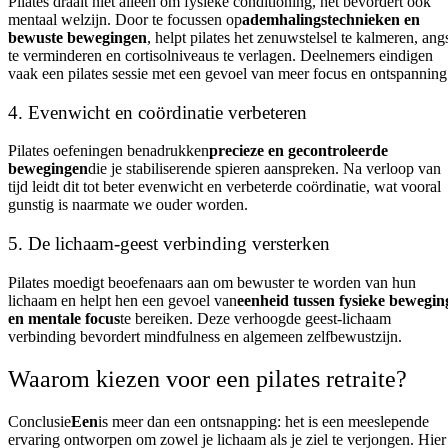
Pilates draait niet alleen om fysieke conditioning, het bevordert ook
mentaal welzijn. Door te focussen op
ademhalingstechnieken en
bewuste bewegingen
, helpt pilates het zenuwstelsel te kalmeren, ang
te verminderen en cortisolniveaus te verlagen. Deelnemers eindigen
vaak een pilates sessie met een gevoel van meer focus en ontspanning
4. Evenwicht en coördinatie verbeteren
Pilates oefeningen benadrukken
precieze en gecontroleerde
bewegingen
die je stabiliserende spieren aanspreken. Na verloop van
tijd leidt dit tot beter evenwicht en verbeterde coördinatie, wat vooral
gunstig is naarmate we ouder worden.
5. De lichaam-geest verbinding versterken
Pilates moedigt beoefenaars aan om bewuster te worden van hun
lichaam en helpt hen een gevoel van
eenheid tussen fysieke bewegin
en mentale focus
te bereiken. Deze verhoogde geest-lichaam
verbinding bevordert mindfulness en algemeen zelfbewustzijn.
Waarom kiezen voor een pilates retraite?
Conclusie
Een
is meer dan een ontsnapping: het is een meeslepende
ervaring ontworpen om zowel je lichaam als je ziel te verjongen. Hier