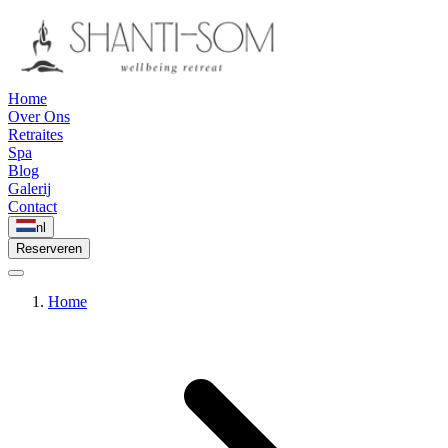
Home
Over Ons
Retraites
Spa
Blog
Galerij
Contact
nl
Reserveren
Home