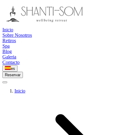
Inicio
Sobre Nosotros
Retiros
Spa
Blog
Galeria
Contacto
es
Reservar
Inicio