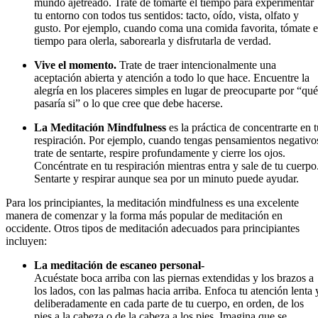
mundo ajetreado. Trate de tomarte el tiempo para experimentar
tu entorno con todos tus sentidos: tacto, oído, vista, olfato y
gusto. Por ejemplo, cuando coma una comida favorita, tómate e
tiempo para olerla, saborearla y disfrutarla de verdad.
Vive el momento.
Trate de traer intencionalmente una
aceptación abierta y atención a todo lo que hace. Encuentre la
alegría en los placeres simples en lugar de preocuparte por “qué
pasaría si” o lo que cree que debe hacerse.
La Meditación Mindfulness
es la práctica de concentrarte en t
respiración. Por ejemplo, cuando tengas pensamientos negativo
trate de sentarte, respire profundamente y cierre los ojos.
Concéntrate en tu respiración mientras entra y sale de tu cuerpo
Sentarte y respirar aunque sea por un minuto puede ayudar.
Para los principiantes, la meditación mindfulness es una excelente
manera de comenzar y la forma más popular de meditación en
occidente. Otros tipos de meditación adecuados para principiantes
incluyen:
La meditación de escaneo personal-
Acuéstate boca arriba con las piernas extendidas y los brazos a
los lados, con las palmas hacia arriba. Enfoca tu atención lenta 
deliberadamente en cada parte de tu cuerpo, en orden, de los
pies a la cabeza o de la cabeza a los pies. Imagina que se