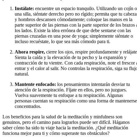
Instálate:
encuentre un espacio tranquilo. Utilizando un cojín o
una silla, siéntate derecho pero no rígido; permita que tu cabeza
y hombros descansen cómodamente; coloque las manos en la
parte superior de las piernas con la parte superior de los brazos 
los lados. Existe la idea errónea de que debe sentarse con las
piernas cruzadas en una pose de yoga; simplemente siéntate o
incluso recuéstate, lo que sea más cómodo para ti.
Ahora respire,
cierre los ojos, respire profundamente y relájate
Sienta la caída y la elevación de tu pecho y la expansión y
contracción de tu vientre. Con cada respiración, note el frescor 
entrar y el calor al salir. No controlas la respiración, siga su fluj
natural.
Mantente enfocado:
los pensamientos intentarán desviar tu
atención de la respiración. Fíjate en ellos, pero no juzgues.
Vuelva suavemente tu enfoque a tu respiración. Algunas
personas cuentan su respiración como una forma de mantenerse
concentrados.
Los beneficios para la salud de la meditación y minfulness son
genuinos, pero el camino para lograrlos puede ser difícil. Háganos
saber cómo ha sido tu viaje hacia la meditación. ¿Qué meditación
funciona mejor para ti y cómo superaste tus obstáculos?