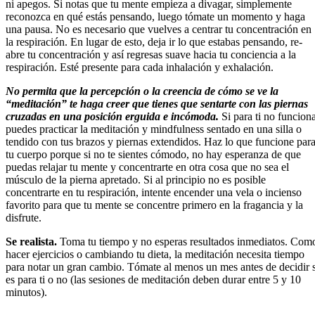
ni apegos. Si notas que tu mente empieza a divagar, simplemente
reconozca en qué estás pensando, luego tómate un momento y haga
una pausa. No es necesario que vuelves a centrar tu concentración en
la respiración. En lugar de esto, deja ir lo que estabas pensando, re-
abre tu concentración y así regresas suave hacia tu conciencia a la
respiración. Esté presente para cada inhalación y exhalación.
No permita que la percepción o la creencia de cómo se ve la
“meditación” te haga creer que tienes que sentarte con las piernas
cruzadas en una posición erguida e incómoda.
Si para ti no funciona
puedes practicar la meditación y mindfulness sentado en una silla o
tendido con tus brazos y piernas extendidos. Haz lo que funcione par
tu cuerpo porque si no te sientes cómodo, no hay esperanza de que
puedas relajar tu mente y concentrarte en otra cosa que no sea el
músculo de la pierna apretado. Si al principio no es posible
concentrarte en tu respiración, intente encender una vela o incienso
favorito para que tu mente se concentre primero en la fragancia y la
disfrute.
Se realista.
Toma tu tiempo y no esperas resultados inmediatos. Com
hacer ejercicios o cambiando tu dieta, la meditación necesita tiempo
para notar un gran cambio. Tómate al menos un mes antes de decidir s
es para ti o no (las sesiones de meditación deben durar entre 5 y 10
minutos).