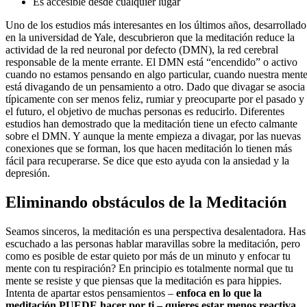
Es accesible desde cualquier lugar
Uno de los estudios más interesantes en los últimos años, desarrollado
en la universidad de Yale, descubrieron que la meditación reduce la
actividad de la red neuronal por defecto (DMN), la red cerebral
responsable de la mente errante. El DMN está “encendido” o activo
cuando no estamos pensando en algo particular, cuando nuestra ment
está divagando de un pensamiento a otro. Dado que divagar se asocia
típicamente con ser menos feliz, rumiar y preocuparte por el pasado y
el futuro, el objetivo de muchas personas es reducirlo. Diferentes
estudios han demostrado que la meditación tiene un efecto calmante
sobre el DMN. Y aunque la mente empieza a divagar, por las nuevas
conexiones que se forman, los que hacen meditación lo tienen más
fácil para recuperarse. Se dice que esto ayuda con la ansiedad y la
depresión.
Eliminando obstáculos de la Meditación
Seamos sinceros, la meditación es una perspectiva desalentadora. Has
escuchado a las personas hablar maravillas sobre la meditación, pero
como es posible de estar quieto por más de un minuto y enfocar tu
mente con tu respiración? En principio es totalmente normal que tu
mente se resiste y que piensas que la meditación es para hippies.
Intenta de apartar estos pensamientos –
enfoca en lo que la
meditación PUEDE hacer por ti – quieres estar menos reactiva,